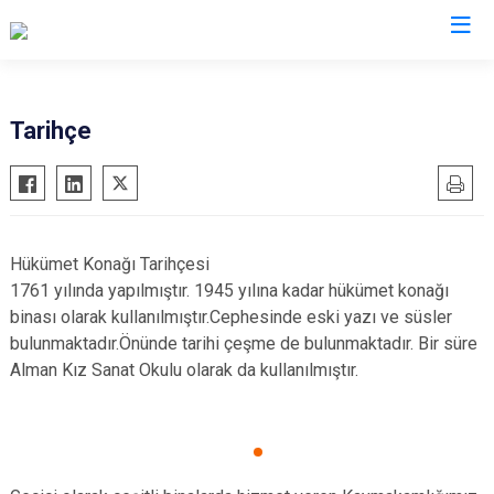
İzmir
Tarihçe
Aliağa
Foça
Menemen
Balçova
Gaziemir
Narlıdere
Bayındır
Güzelbahçe
Ödemiş
Hükümet Konağı Tarihçesi
Bergama
Karaburun
Seferihisar
1761 yılında yapılmıştır. 1945 yılına kadar hükümet konağı
Beydağ
Karşıyaka
Selçuk
binası olarak kullanılmıştır.Cephesinde eski yazı ve süsler
bulunmaktadır.Önünde tarihi çeşme de bulunmaktadır. Bir süre
Bornova
Kemalpaşa
Tire
Alman Kız Sanat Okulu olarak da kullanılmıştır.
Buca
Kınık
Torbalı
Çeşme
Kiraz
Urla
Çiğli
Konak
Bayraklı
Dikili
Menderes
Karabağlar